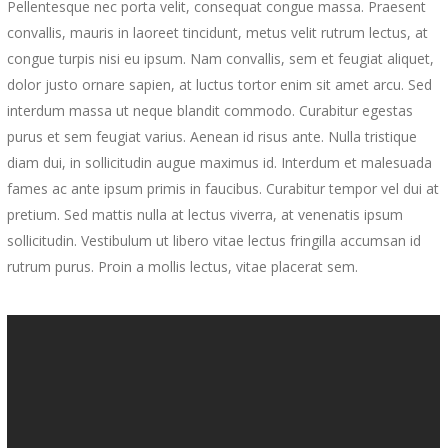
Pellentesque nec porta velit, consequat congue massa. Praesent
convallis, mauris in laoreet tincidunt, metus velit rutrum lectus, at
congue turpis nisi eu ipsum. Nam convallis, sem et feugiat aliquet,
dolor justo ornare sapien, at luctus tortor enim sit amet arcu. Sed
interdum massa ut neque blandit commodo. Curabitur egestas
purus et sem feugiat varius. Aenean id risus ante. Nulla tristique
diam dui, in sollicitudin augue maximus id. Interdum et malesuada
fames ac ante ipsum primis in faucibus. Curabitur tempor vel dui at
pretium. Sed mattis nulla at lectus viverra, at venenatis ipsum
sollicitudin. Vestibulum ut libero vitae lectus fringilla accumsan id
rutrum purus. Proin a mollis lectus, vitae placerat sem.